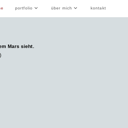
me
portfolio
über mich
kontakt
dem Mars sieht.
)